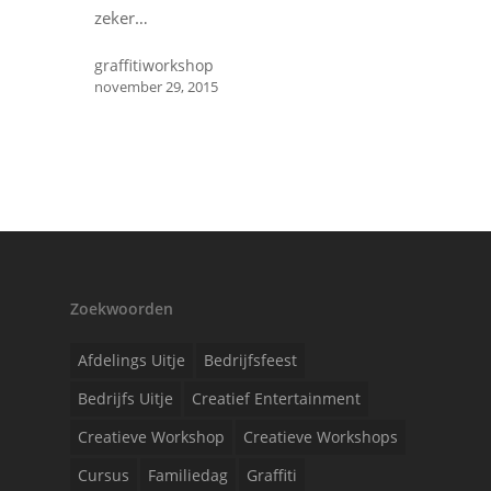
zeker…
graffitiworkshop
november 29, 2015
Zoekwoorden
Afdelings Uitje
Bedrijfsfeest
Bedrijfs Uitje
Creatief Entertainment
Creatieve Workshop
Creatieve Workshops
Cursus
Familiedag
Graffiti