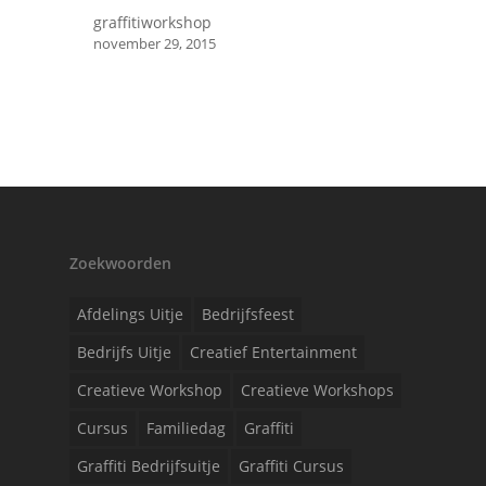
graffitiworkshop
november 29, 2015
Zoekwoorden
Afdelings Uitje
Bedrijfsfeest
Bedrijfs Uitje
Creatief Entertainment
Creatieve Workshop
Creatieve Workshops
Cursus
Familiedag
Graffiti
Graffiti Bedrijfsuitje
Graffiti Cursus