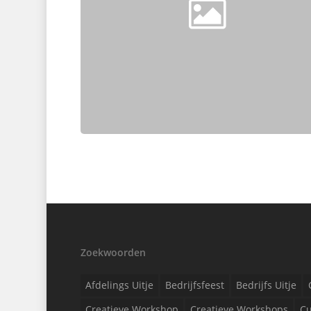
Zoekwoorden
Afdelings Uitje
Bedrijfsfeest
Bedrijfs Uitje
Creatieve Workshop
Creatieve Workshops
Cu