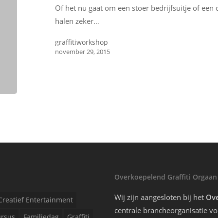
Of het nu gaat om een stoer bedrijfsuitje of een c
halen zeker…
graffitiworkshop
november 29, 2015
Overkoepelend Graffiti Orgaan
Wij zijn aangesloten bij het
Ove
Creatief Entertainment
centrale brancheorganisatie voo
rsus
Familiedag
Graffiti