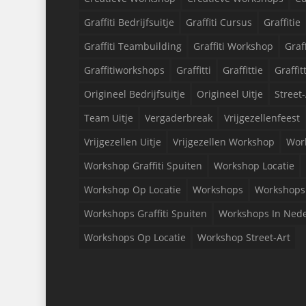
Graffiti Bedrijfsuitje
Graffiti Cursus
Graffitie
Graffiti Teambuilding
Graffiti Workshop
Graf
Graffitiworkshops
Graffitti
Graffittie
Graffit
Origineel Bedrijfsuitje
Origineel Uitje
Street-
Team Uitje
Vergaderbreak
Vrijgezellenfeest
Vrijgezellen Uitje
Vrijgezellen Workshop
Wor
Workshop Graffiti Spuiten
Workshop Locatie
Workshop Op Locatie
Workshops
Workshops 
Workshops Graffiti Spuiten
Workshops In Ned
Workshops Op Locatie
Workshop Street-Art