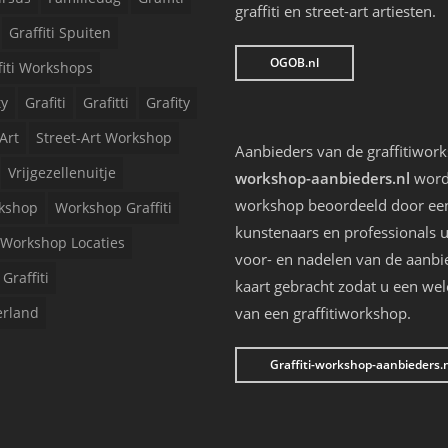
graffiti en street-art artiesten.
Graffiti Spuiten
OGOB.nl
fiti Workshops
ty
Grafiti
Grafitti
Grafity
Art
Street-Art Workshop
Aanbieders van de graffitiwor
Vrijgezellenuitje
workshop-aanbieders.nl
worde
workshop beoordeeld door een 
kshop
Workshop Graffiti
kunstenaars en professionals u
Workshop Locaties
voor- en nadelen van de aanbi
Graffiti
kaart gebracht zodat u een we
erland
van een graffitiworkshop.
Graffiti-workshop-aanbieders.