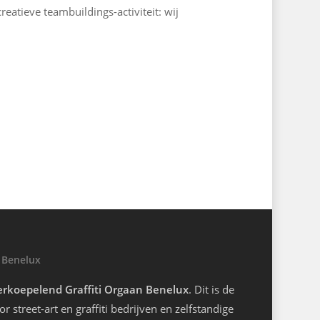
reatieve teambuildings-activiteit: wij
 Benelux
rkoepelend Graffiti Orgaan Benelux
. Dit is de
r street-art en graffiti bedrijven en zelfstandige